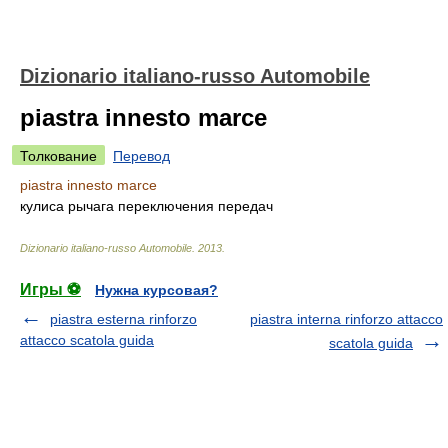
Dizionario italiano-russo Automobile
piastra innesto marce
Толкование
Перевод
piastra innesto marce
кулиса рычага переключения передач
Dizionario italiano-russo Automobile
.
2013
.
Игры ⚽
Нужна курсовая?
piastra esterna rinforzo
piastra interna rinforzo attacco
attacco scatola guida
scatola guida